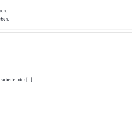
ben.
eben.
arbeite oder [...]