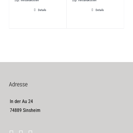
zzgl.
Versandkosten
zzgl.
Versandkosten
Details
Details
Adresse
In der Au 24
74889 Sinsheim