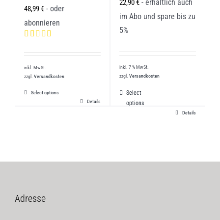
- erhältlich auch
22,90
€
- oder
48,99
€
im Abo und spare bis zu
abonnieren
5%
Bewertet mit
5.00
von 5
inkl. 7 % MwSt.
inkl. MwSt.
zzgl.
Versandkosten
zzgl.
Versandkosten
Select
Select options
Details
options
Details
Adresse