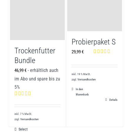
Probierpaket S
Trockenfutter
29,99
€
Bewertet mit
Bundle
5.00
von 5
- erhältlich auch
46,99
€
inkl. 19 % MwSt.
im Abo und spare bis zu
zzgl.
Versandkosten
5%
In den
Warenkorb
Details
Bewertet mit
5.00
von 5
inkl. 7 % MwSt.
zzgl.
Versandkosten
Select