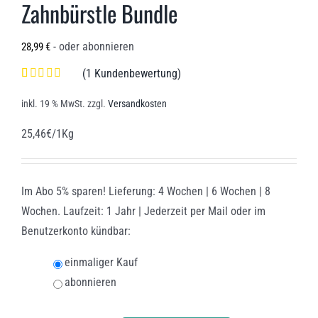
Zahnbürstle Bundle
- oder abonnieren
28,99
€
(
1
Kundenbewertung)
Bewertet mit
1
5.00
von 5,
inkl. 19 % MwSt.
zzgl.
Versandkosten
basierend
auf
25,46€/1Kg
Kundenbewertung
Im Abo 5% sparen! Lieferung: 4 Wochen | 6 Wochen | 8
Wochen. Laufzeit: 1 Jahr | Jederzeit per Mail oder im
Benutzerkonto kündbar:
einmaliger Kauf
abonnieren