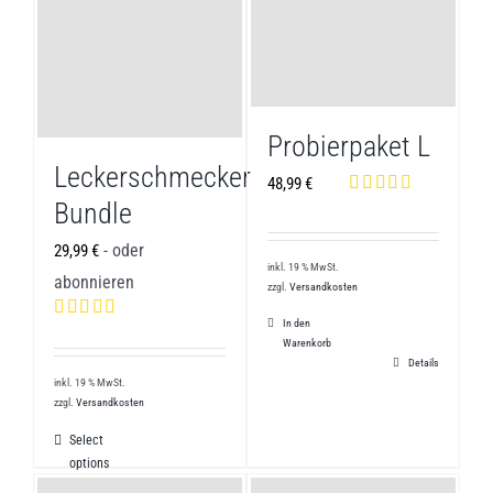
Probierpaket L
Leckerschmecker
48,99
€
Bundle
Bewertet mit
5.00
von 5
- oder
29,99
€
inkl. 19 % MwSt.
abonnieren
zzgl.
Versandkosten
In den
Bewertet mit
Warenkorb
5.00
von 5
Details
inkl. 19 % MwSt.
zzgl.
Versandkosten
Select
options
Details